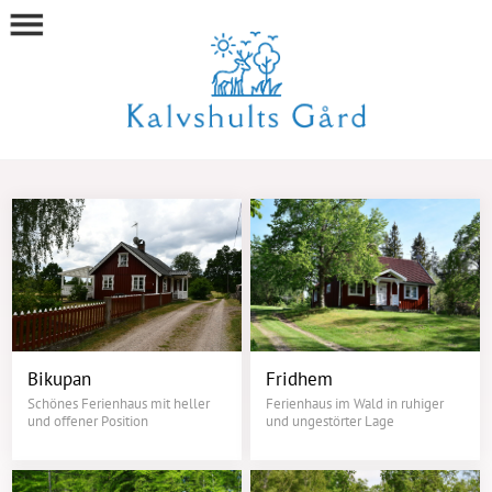
Bikupan
Fridhem
Schönes Ferienhaus mit heller
Ferienhaus im Wald in ruhiger
und offener Position
und ungestörter Lage