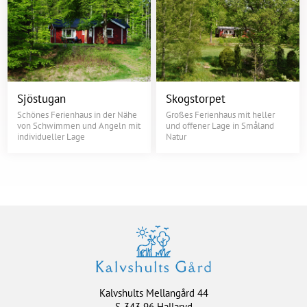
Sjöstugan
Skogstorpet
Schönes Ferienhaus in der Nähe
Großes Ferienhaus mit heller
von Schwimmen und Angeln mit
und offener Lage in Småland
individueller Lage
Natur
Kalvshults Mellangård 44
S-343 96 Hallaryd